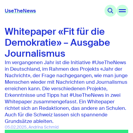
UseTheNews
Whitepaper «Fit für die
Themen
Angebote
Demokratie» – Ausgabe
Wissen
Agenda
Journalismus
Im vergangenen Jahr ist die Initiative #UseTheNews
UseTheNews
in Deutschland, im Rahmen des Projekts «Jahr der
Organisation
Nachricht», der Frage nachgegangen, wie man junge
Partnerschaften
Menschen wieder mit Nachrichten und Journalismus
erreichen kann. Die verschiedenen Projekte,
Erkenntnisse und Tipps hat #UseTheNews in zwei
Whitepaper zusammengefasst. Ein Whitepaper
richtet sich an Redaktionen, das andere an Schulen.
Auch für die Schweiz lassen sich spannende
Grundsätze ableiten.
05.02.2025, Andrina Schmid