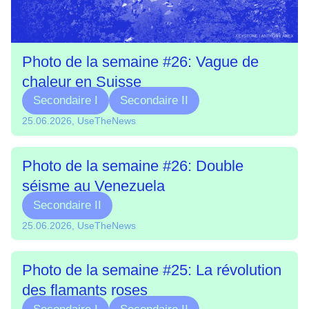
Photo de la semaine #26: Vague de
chaleur en Suisse
Secondaire I
Secondaire II
25.06.2026, UseTheNews
Photo de la semaine #26: Double
séisme au Venezuela
Secondaire II
25.06.2026, UseTheNews
Photo de la semaine #25: La révolution
des flamants roses