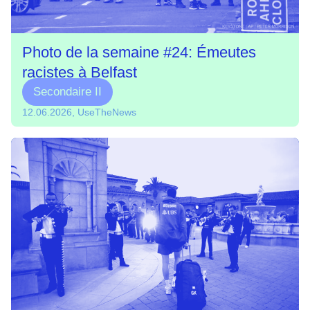
Photo de la semaine #24: Émeutes
racistes à Belfast
Secondaire II
12.06.2026, UseTheNews