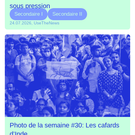
sous pression
Secondaire I
Secondaire II
24.07.2026, UseTheNews
Photo de la semaine #30: Les cafards
d’Inde