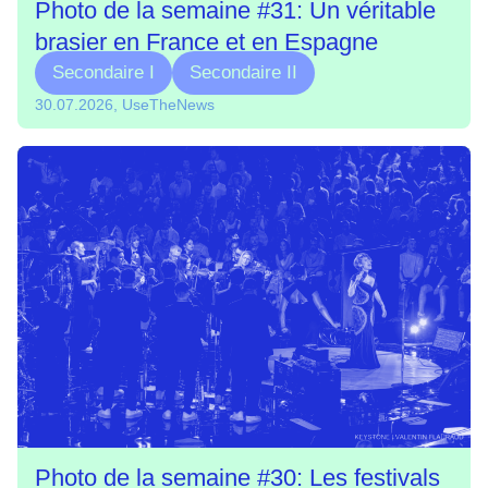
Photo de la semaine #31: Un véritable
brasier en France et en Espagne
Secondaire I
Secondaire II
30.07.2026, UseTheNews
Photo de la semaine #30: Les festivals