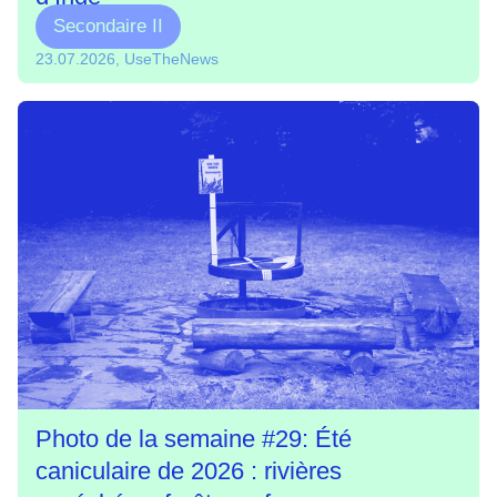
Secondaire II
23.07.2026, UseTheNews
Photo de la semaine #29: Été
caniculaire de 2026 : rivières