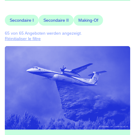
Secondaire I
Secondaire II
Making-Of
65 von 65 Angeboten werden angezeigt.
Réinitialiser le filtre