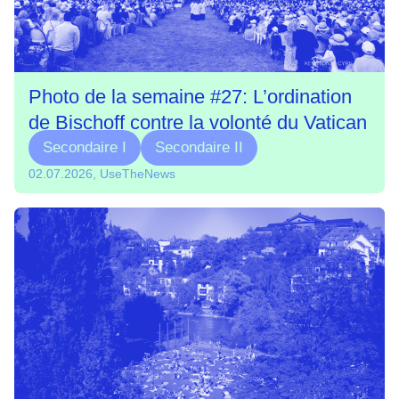
Photo de la semaine #27: L’ordination
de Bischoff contre la volonté du Vatican
Secondaire I
Secondaire II
02.07.2026, UseTheNews