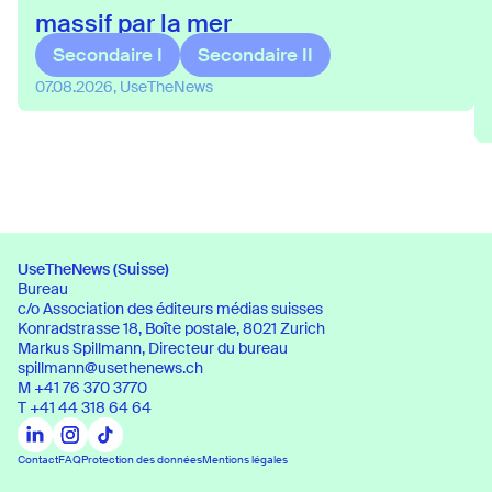
massif par la mer
Secondaire I
Secondaire II
07.08.2026, UseTheNews
UseTheNews (Suisse)
Bureau
c/o Association des éditeurs médias suisses
Konradstrasse 18, Boîte postale, 8021 Zurich
UseTheNews (Suisse)
Markus Spillmann, Directeur du bureau
Bureau
spillmann@usethenews.ch
c/o Association des éditeurs médias suisses
M
+41 76 370 3770
Konradstrasse 18, Boîte postale, 8021 Zurich
T
+41 44 318 64 64
Contact
FAQ
Protection des données
Mentions légales
Contact
FAQ
Protection des données
Mentions légales