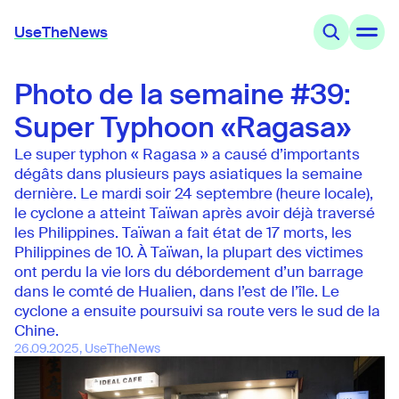
UseTheNews
Photo de la semaine #39:
Thèmes
Offres
Super Typhoon «Ragasa»
Connaissances
Agenda
Le super typhon « Ragasa » a causé d’importants
dégâts dans plusieurs pays asiatiques la semaine
dernière. Le mardi soir 24 septembre (heure locale),
UseTheNews
le cyclone a atteint Taïwan après avoir déjà traversé
Organisation
les Philippines. Taïwan a fait état de 17 morts, les
Partenariats
Philippines de 10. À Taïwan, la plupart des victimes
ont perdu la vie lors du débordement d’un barrage
dans le comté de Hualien, dans l’est de l’île. Le
cyclone a ensuite poursuivi sa route vers le sud de la
Chine.
26.09.2025, UseTheNews