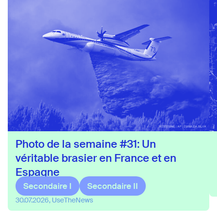
Photo de la semaine #31: Un
véritable brasier en France et en
Espagne
Secondaire I
Secondaire II
30.07.2026, UseTheNews