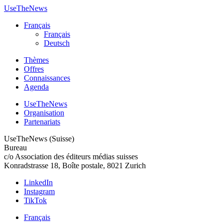
UseTheNews
Français
Français
Deutsch
Thèmes
Offres
Connaissances
Agenda
UseTheNews
Organisation
Partenariats
UseTheNews (Suisse)
Bureau
c/o Association des éditeurs médias suisses
Konradstrasse 18, Boîte postale, 8021 Zurich
LinkedIn
Instagram
TikTok
Français