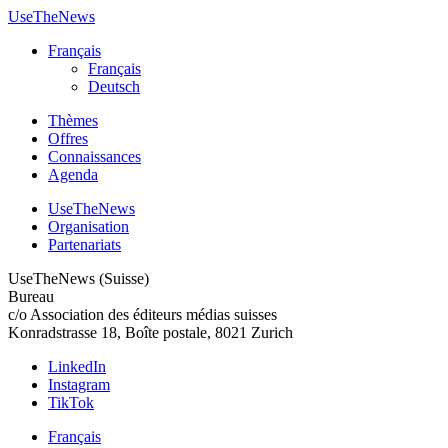
UseTheNews
Français
Français
Deutsch
Thèmes
Offres
Connaissances
Agenda
UseTheNews
Organisation
Partenariats
UseTheNews (Suisse)
Bureau
c/o Association des éditeurs médias suisses
Konradstrasse 18, Boîte postale, 8021 Zurich
LinkedIn
Instagram
TikTok
Français