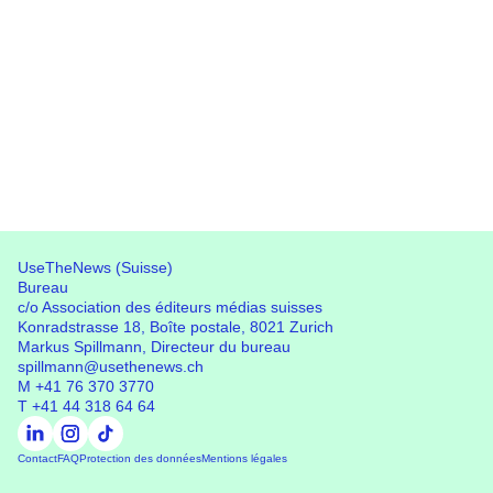
UseTheNews (Suisse)
Bureau
c/o Association des éditeurs médias suisses
Konradstrasse 18, Boîte postale, 8021 Zurich
UseTheNews (Suisse)
Markus Spillmann, Directeur du bureau
Bureau
spillmann@usethenews.ch
c/o Association des éditeurs médias suisses
M
+41 76 370 3770
Konradstrasse 18, Boîte postale, 8021 Zurich
T
+41 44 318 64 64
Contact
FAQ
Protection des données
Mentions légales
Contact
FAQ
Protection des données
Mentions légales