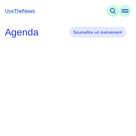
UseTheNews
Agenda
Thèmes
Soumettre un évènement
Offres
Connaissances
Agenda
UseTheNews
Organisation
Partenariats