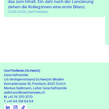
das zum Inhalt. Ein Jahr nach der Lancierung
ziehen die Kolleg:innen eine erste Bilanz.
02.06.2026, UseTheNews
UseTheNews (Schweiz)
Geschäftsstelle
c/o Verlegerverband Schweizer Medien
Konradstrasse 18, Postfach, 8021 Zürich
UseTheNews (Schweiz)
Markus Spillmann, Leiter Geschäftsstelle
Geschäftsstelle
spillmann@usethenews.ch
c/o Verlegerverband Schweizer Medien
M
+41 76 370 3770
Konradstrasse 18, Postfach, 8021 Zürich
T
+41 44 318 64 64