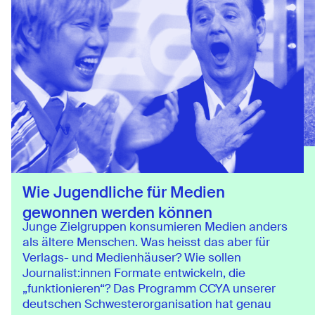
Wie Jugendliche für Medien
gewonnen werden können
Junge Zielgruppen konsumieren Medien anders
als ältere Menschen. Was heisst das aber für
Verlags- und Medienhäuser? Wie sollen
Journalist:innen Formate entwickeln, die
„funktionieren“? Das Programm CCYA unserer
deutschen Schwesterorganisation hat genau