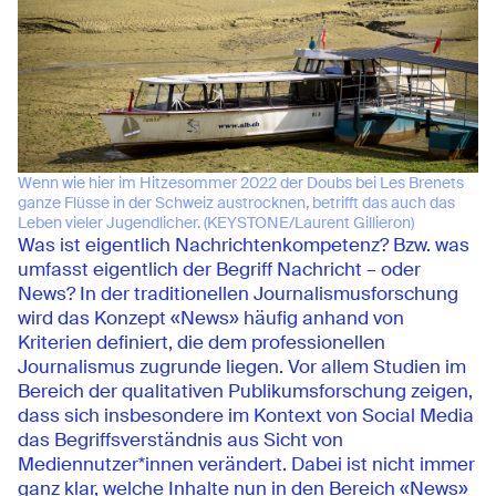
Wenn wie hier im Hitzesommer 2022 der Doubs bei Les Brenets
ganze Flüsse in der Schweiz austrocknen, betrifft das auch das
Leben vieler Jugendlicher. (KEYSTONE/Laurent Gillieron)
Was ist eigentlich Nachrichtenkompetenz? Bzw. was
umfasst eigentlich der Begriff Nachricht – oder
News? In der traditionellen Journalismusforschung
wird das Konzept «News» häufig anhand von
Kriterien definiert, die dem professionellen
Journalismus zugrunde liegen. Vor allem Studien im
Bereich der qualitativen Publikumsforschung zeigen,
dass sich insbesondere im Kontext von Social Media
das Begriffsverständnis aus Sicht von
Mediennutzer*innen verändert. Dabei ist nicht immer
ganz klar, welche Inhalte nun in den Bereich «News»