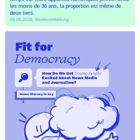
les moins de 36 ans, la proportion est même de
deux tiers.
06.05.2026, Medienmitteilung