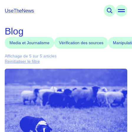
UseTheNews
Blog
Thèmes
Offres
Connaissances
Media et Journalisme
Vérification des sources
Manipulat
Agenda
Affichage de 5 sur 5 articles
Réinitialiser le filtre
UseTheNews
Organisation
Partenariats