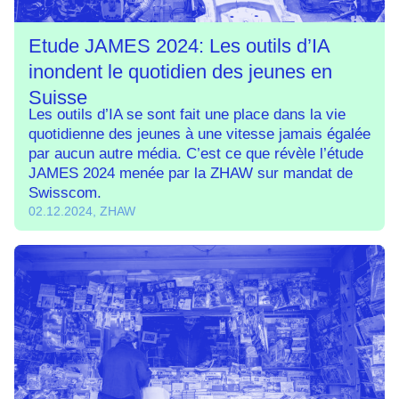
Etude JAMES 2024: Les outils d’IA
inondent le quotidien des jeunes en
Suisse
Les outils d’IA se sont fait une place dans la vie
quotidienne des jeunes à une vitesse jamais égalée
par aucun autre média. C’est ce que révèle l’étude
JAMES 2024 menée par la ZHAW sur mandat de
Swisscom.
02.12.2024, ZHAW