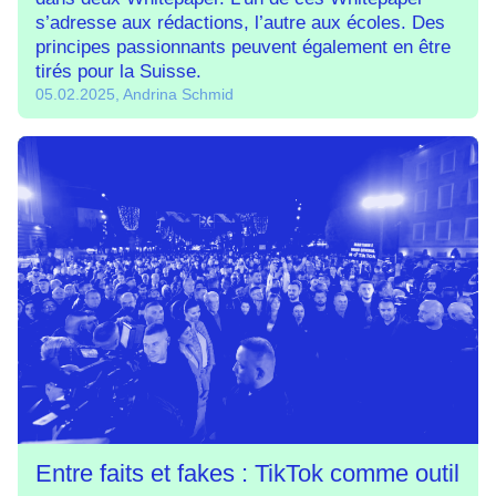
s’adresse aux rédactions, l’autre aux écoles. Des
principes passionnants peuvent également en être
tirés pour la Suisse.
05.02.2025, Andrina Schmid
Entre faits et fakes : TikTok comme outil