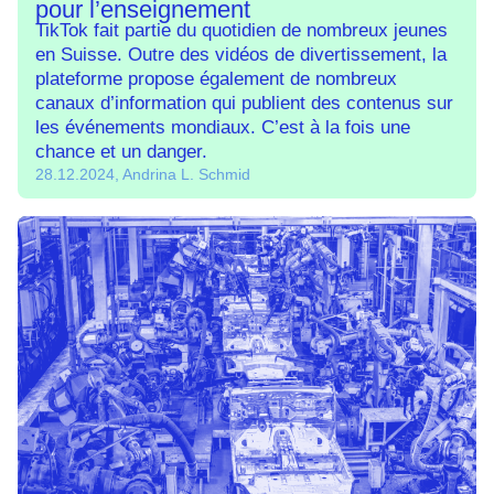
pour l’enseignement
TikTok fait partie du quotidien de nombreux jeunes
en Suisse. Outre des vidéos de divertissement, la
plateforme propose également de nombreux
canaux d’information qui publient des contenus sur
les événements mondiaux. C’est à la fois une
chance et un danger.
28.12.2024, Andrina L. Schmid