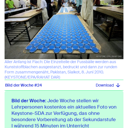
Aller Anfang ist Flach: Die Einzelteile der Fussbälle werden aus
Kunststoffblachen ausgestanzt, bedruckt und dann zur runden
Form zusammengenäht, Pakistan, Sialkot, 8. Juni 2010.
(KEYSTONE/EPA/RAHAT DAR)
Bild der Woche #24
Bild der Woche:
Jede Woche stellen wir
Lehrpersonen kostenlos ein aktuelles Foto von
Keystone-SDA zur Verfügung, das ohne
besondere Vorbereitung ab der Sekundarstufe
I während 15 Minuten im Unterricht