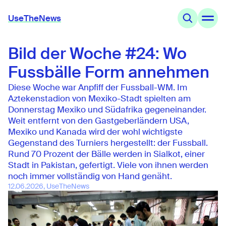
UseTheNews
Bild der Woche #24: Wo
Themen
Angebote
Fussbälle Form annehmen
Wissen
Agenda
Diese Woche war Anpfiff der Fussball-WM. Im
Aztekenstadion von Mexiko-Stadt spielten am
Donnerstag Mexiko und Südafrika gegeneinander.
UseTheNews
Weit entfernt von den Gastgeberländern USA,
Organisation
Mexiko und Kanada wird der wohl wichtigste
Partnerschaften
Gegenstand des Turniers hergestellt: der Fussball.
Rund 70 Prozent der Bälle werden in Sialkot, einer
Stadt in Pakistan, gefertigt. Viele von ihnen werden
noch immer vollständig von Hand genäht.
12.06.2026, UseTheNews