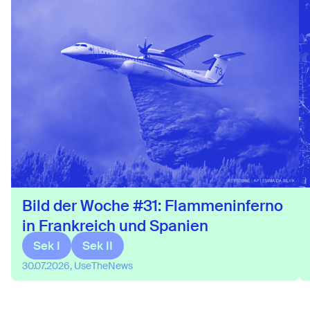
Bild der Woche #31: Flammeninferno
in Frankreich und Spanien
Sek I
Sek II
30.07.2026, UseTheNews