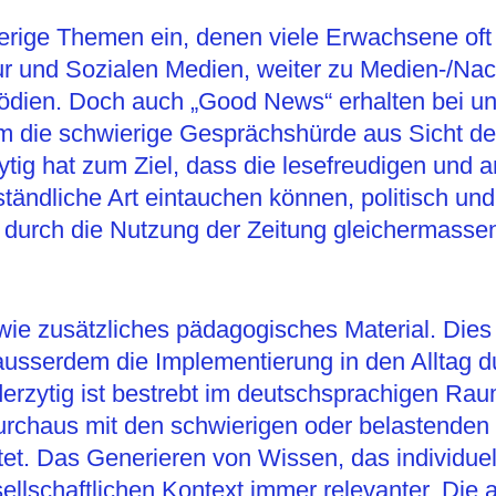
erige Themen ein, denen viele Erwachsene oft
tur und Sozialen Medien, weiter zu Medien-/N
gödien. Doch auch „Good News“ erhalten bei un
m die schwierige Gesprächshürde aus Sicht de
tig hat zum Ziel, dass die lesefreudigen und 
ndliche Art eintauchen können, politisch und g
urch die Nutzung der Zeitung gleichermassen fr
owie zusätzliches pädagogisches Material. Dies 
usserdem die Implementierung in den Alltag du
rzytig ist bestrebt im deutschsprachigen Rau
durchaus mit den schwierigen oder belastend
et. Das Generieren von Wissen, das individuel
ellschaftlichen Kontext immer relevanter. Die 