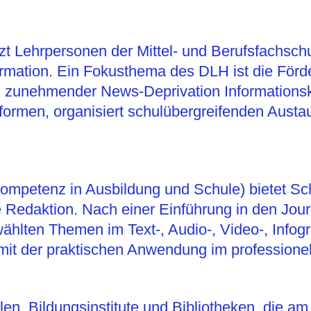
tzt Lehrpersonen der Mittel- und Berufsfachsch
formation. Ein Fokusthema des DLH ist die För
nd zunehmender News-Deprivation Informations
formen, organisiert schulübergreifenden Austa
ompetenz in Ausbildung und Schule) bietet Sch
 Redaktion. Nach einer Einführung in den Jou
wählten Themen im Text-, Audio-, Video-, Infogr
mit der praktischen Anwendung im professione
ulen, Bildungsinstitute und Bibliotheken, die