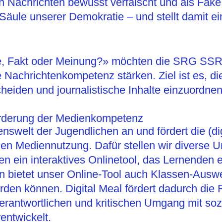
n Nachrichten bewusst verfälscht und als Fake
äule unserer Demokratie – und stellt damit ei
ake, Fakt oder Meinung?» möchten die SRG SS
 Nachrichtenkompetenz stärken. Ziel ist es, die
heiden und journalistische Inhalte einzuordnen
Förderung der Medienkompetenz
benswelt der Jugendlichen an und fördert die (
nen Mediennutzung. Dafür stellen wir diverse U
ten ein interaktives Onlinetool, das Lernenden
n bietet unser Online-Tool auch Klassen-Auswe
en können. Digital Meal fördert dadurch die Re
rantwortlichen und kritischen Umgang mit soz
entwickelt.