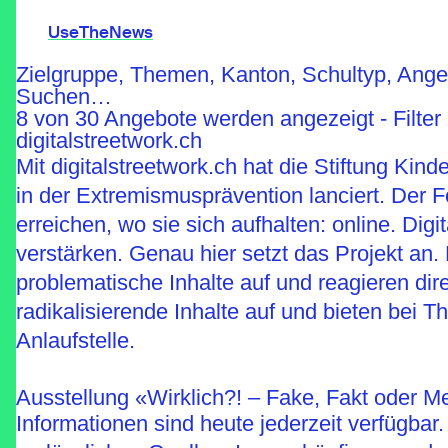
UseTheNews
Zielgruppe, Themen, Kanton, Schultyp, Ange
Suchen…
Themen
8 von 30 Angebote werden angezeigt - Filter
Angebote
Wissen
digitalstreetwork.ch
Agenda
Mit digitalstreetwork.ch hat die Stiftung Kin
in der Extremismusprävention lanciert. Der
erreichen, wo sie sich aufhalten: online. D
UseTheNews
verstärken. Genau hier setzt das Projekt an.
Organisation
problematische Inhalte auf und reagieren dir
Partnerschaften
radikalisierende Inhalte auf und bieten bei 
Anlaufstelle.
Ausstellung «Wirklich?! – Fake, Fakt oder 
Informationen sind heute jederzeit verfügbar