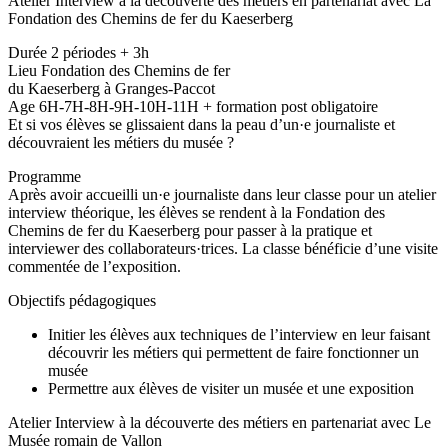
Atelier Interview à la découverte des métiers en partenariat avec La
Fondation des Chemins de fer du Kaeserberg
Durée 2 périodes + 3h
Lieu Fondation des Chemins de fer
du Kaeserberg à Granges-Paccot
Age 6H-7H-8H-9H-10H-11H + formation post obligatoire
Et si vos élèves se glissaient dans la peau d’un·e journaliste et
découvraient les métiers du musée ?
Programme
Après avoir accueilli un·e journaliste dans leur classe pour un atelier
interview théorique, les élèves se rendent à la Fondation des
Chemins de fer du Kaeserberg pour passer à la pratique et
interviewer des collaborateurs·trices. La classe bénéficie d’une visite
commentée de l’exposition.
Objectifs pédagogiques
Initier les élèves aux techniques de l’interview en leur faisant
découvrir les métiers qui permettent de faire fonctionner un
musée
Permettre aux élèves de visiter un musée et une exposition
Atelier Interview à la découverte des métiers en partenariat avec Le
Musée romain de Vallon