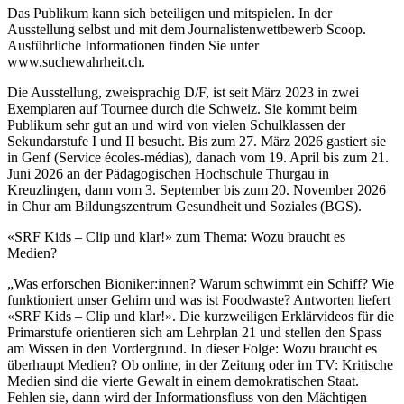
Das Publikum kann sich beteiligen und mitspielen. In der
Ausstellung selbst und mit dem Journalistenwettbewerb Scoop.
Ausführliche Informationen finden Sie unter
www.suchewahrheit.ch.
Die Ausstellung, zweisprachig D/F, ist seit März 2023 in zwei
Exemplaren auf Tournee durch die Schweiz. Sie kommt beim
Publikum sehr gut an und wird von vielen Schulklassen der
Sekundarstufe I und II besucht. Bis zum 27. März 2026 gastiert sie
in Genf (Service écoles-médias), danach vom 19. April bis zum 21.
Juni 2026 an der Pädagogischen Hochschule Thurgau in
Kreuzlingen, dann vom 3. September bis zum 20. November 2026
in Chur am Bildungszentrum Gesundheit und Soziales (BGS).
«SRF Kids – Clip und klar!» zum Thema: Wozu braucht es
Medien?
„Was erforschen Bioniker:innen? Warum schwimmt ein Schiff? Wie
funktioniert unser Gehirn und was ist Foodwaste? Antworten liefert
«SRF Kids – Clip und klar!». Die kurzweiligen Erklärvideos für die
Primarstufe orientieren sich am Lehrplan 21 und stellen den Spass
am Wissen in den Vordergrund. In dieser Folge: Wozu braucht es
überhaupt Medien? Ob online, in der Zeitung oder im TV: Kritische
Medien sind die vierte Gewalt in einem demokratischen Staat.
Fehlen sie, dann wird der Informationsfluss von den Mächtigen