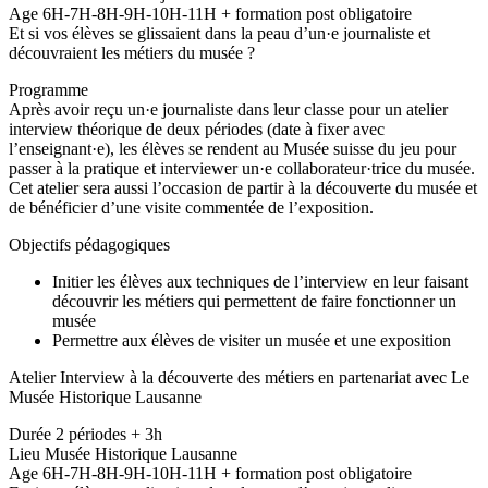
Age 6H-7H-8H-9H-10H-11H + formation post obligatoire
Et si vos élèves se glissaient dans la peau d’un·e journaliste et
découvraient les métiers du musée ?
Programme
Après avoir reçu un·e journaliste dans leur classe pour un atelier
interview théorique de deux périodes (date à fixer avec
l’enseignant·e), les élèves se rendent au Musée suisse du jeu pour
passer à la pratique et interviewer un·e collaborateur·trice du musée.
Cet atelier sera aussi l’occasion de partir à la découverte du musée et
de bénéficier d’une visite commentée de l’exposition.
Objectifs pédagogiques
Initier les élèves aux techniques de l’interview en leur faisant
découvrir les métiers qui permettent de faire fonctionner un
musée
Permettre aux élèves de visiter un musée et une exposition
Atelier Interview à la découverte des métiers en partenariat avec Le
Musée Historique Lausanne
Durée 2 périodes + 3h
Lieu Musée Historique Lausanne
Age 6H-7H-8H-9H-10H-11H + formation post obligatoire