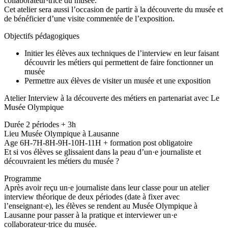
collaborateur·trice du musée.
Cet atelier sera aussi l’occasion de partir à la découverte du musée et
de bénéficier d’une visite commentée de l’exposition.
Objectifs pédagogiques
Initier les élèves aux techniques de l’interview en leur faisant
découvrir les métiers qui permettent de faire fonctionner un
musée
Permettre aux élèves de visiter un musée et une exposition
Atelier Interview à la découverte des métiers en partenariat avec Le
Musée Olympique
Durée 2 périodes + 3h
Lieu Musée Olympique à Lausanne
Age 6H-7H-8H-9H-10H-11H + formation post obligatoire
Et si vos élèves se glissaient dans la peau d’un·e journaliste et
découvraient les métiers du musée ?
Programme
Après avoir reçu un·e journaliste dans leur classe pour un atelier
interview théorique de deux périodes (date à fixer avec
l’enseignant·e), les élèves se rendent au Musée Olympique à
Lausanne pour passer à la pratique et interviewer un·e
collaborateur·trice du musée.