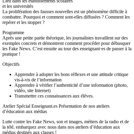
Lieu dans les établissements scolaires
et les universités
La prolifération des fausses nouvelles est un phénomène difficile à
combattre. Pourquoi et comment sont-elles diffusées ? Comment les
repérer et les stopper ?
Programme
Après une petite partie théorique, les journalistes travaillent sur des
exemples concrets et démontrent comment procéder pour débusquer
les Fake News. C’est ensuite au tour des enseignant·es de passer à la
pratique !
Objectifs
Apprendre à adopter les bons réflexes et une attitude critique
vis-à-vis de l’information
Apprendre à vérifier l’authenticité d’une information (photo,
vidéo, site Internet)
Transmettre ces connaissances aux élèves.
Atelier Spécial Enseignant.es Présentation de nos ateliers
d’éducation aux médias
Lutte contre les Fake News, son et images, métiers de la radio et de
la télé, embarquez avec nous dans nos ateliers d’éducation aux
médias destinés aux classes !