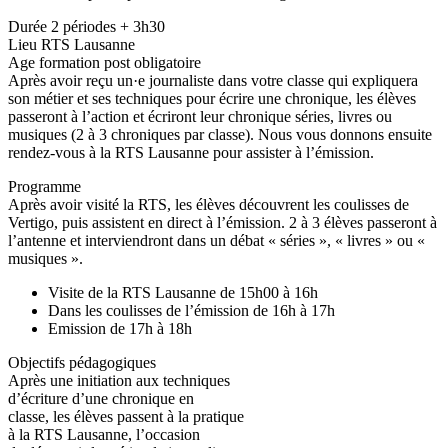
Durée 2 périodes + 3h30
Lieu RTS Lausanne
Age formation post obligatoire
Après avoir reçu un·e journaliste dans votre classe qui expliquera
son métier et ses techniques pour écrire une chronique, les élèves
passeront à l’action et écriront leur chronique séries, livres ou
musiques (2 à 3 chroniques par classe). Nous vous donnons ensuite
rendez-vous à la RTS Lausanne pour assister à l’émission.
Programme
Après avoir visité la RTS, les élèves découvrent les coulisses de
Vertigo, puis assistent en direct à l’émission. 2 à 3 élèves passeront à
l’antenne et interviendront dans un débat « séries », « livres » ou «
musiques ».
Visite de la RTS Lausanne de 15h00 à 16h
Dans les coulisses de l’émission de 16h à 17h
Emission de 17h à 18h
Objectifs pédagogiques
Après une initiation aux techniques
d’écriture d’une chronique en
classe, les élèves passent à la pratique
à la RTS Lausanne, l’occasion