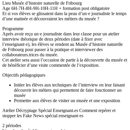
Lieu Musée d’histoire naturelle de Fribourg
Age 6H-7H-8H-9H-10H-11H + formation post obligatoire
Et si vos élèves se glissaient dans la peau d’un·e journaliste le temps
d’une matinée et découvraient les métiers du musée ?
Programme
Après avoir reçu un·e journaliste dans leur classe pour un atelier
interview théorique de deux périodes (date à fixer avec
l’enseignant·e), les élèves se rendent au Musée d’histoire naturelle
de Fribourg pour passer à la pratique et interviewer des
collaborateurs.trices du musée.
Cet atelier sera aussi l’occasion de partir à la découverte du musée et
de bénéficier d’une visite commentée de l’exposition.
Objectifs pédagogiques
Initier les élèves aux techniques de l’interview en leur faisant
découvrir les métiers qui permettent de faire fonctionner un
musée
Permettre aux élèves de visiter un musée et une exposition
Atelier Décryptage Spécial Enseignant.es Comment repérer et
stopper les Fake News spécial enseignant·es
2 périodes