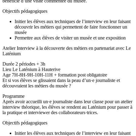
bénéficie d’une visite commentée du musée.
Objectifs pédagogiques
Initier les élèves aux techniques de l’interview en leur faisant
découvrir les métiers qui permettent de faire fonctionner un
musée
Permettre aux élèves de visiter un musée et une exposition
Atelier Interview à la découverte des métiers en partenariat avec Le
Laténium
Durée 2 périodes + 3h
Lieu Le Laténium à Hauterive
Age 7H-8H-9H-10H-11H + formation post obligatoire
Et si vos élèves se glissaient dans la peau d’un·e journaliste et
découvraient les métiers du musée ?
Programme
Après avoir accueilli un·e journaliste dans leur classe pour un atelier
interview théorique, les élèves se rendent au Laténium pour passer à
la pratique et interviewer des collaborateurs·trices.
Objectifs pédagogiques
Initier les élèves aux techniques de l’interview en leur faisant