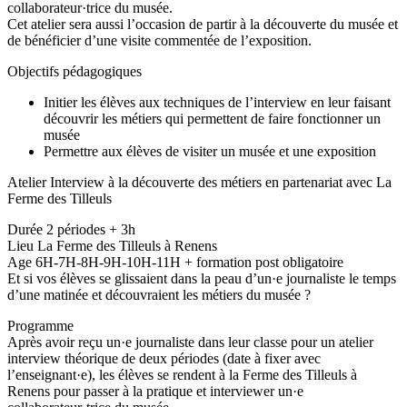
collaborateur·trice du musée.
Cet atelier sera aussi l’occasion de partir à la découverte du musée et
de bénéficier d’une visite commentée de l’exposition.
Objectifs pédagogiques
Initier les élèves aux techniques de l’interview en leur faisant
découvrir les métiers qui permettent de faire fonctionner un
musée
Permettre aux élèves de visiter un musée et une exposition
Atelier Interview à la découverte des métiers en partenariat avec La
Ferme des Tilleuls
Durée 2 périodes + 3h
Lieu La Ferme des Tilleuls à Renens
Age 6H-7H-8H-9H-10H-11H + formation post obligatoire
Et si vos élèves se glissaient dans la peau d’un·e journaliste le temps
d’une matinée et découvraient les métiers du musée ?
Programme
Après avoir reçu un·e journaliste dans leur classe pour un atelier
interview théorique de deux périodes (date à fixer avec
l’enseignant·e), les élèves se rendent à la Ferme des Tilleuls à
Renens pour passer à la pratique et interviewer un·e