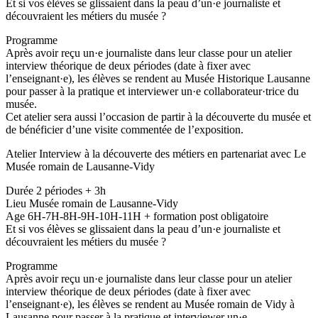
Et si vos élèves se glissaient dans la peau d’un·e journaliste et
découvraient les métiers du musée ?
Programme
Après avoir reçu un·e journaliste dans leur classe pour un atelier
interview théorique de deux périodes (date à fixer avec
l’enseignant·e), les élèves se rendent au Musée Historique Lausanne
pour passer à la pratique et interviewer un·e collaborateur·trice du
musée.
Cet atelier sera aussi l’occasion de partir à la découverte du musée et
de bénéficier d’une visite commentée de l’exposition.
Atelier Interview à la découverte des métiers en partenariat avec Le
Musée romain de Lausanne-Vidy
Durée 2 périodes + 3h
Lieu Musée romain de Lausanne-Vidy
Age 6H-7H-8H-9H-10H-11H + formation post obligatoire
Et si vos élèves se glissaient dans la peau d’un·e journaliste et
découvraient les métiers du musée ?
Programme
Après avoir reçu un·e journaliste dans leur classe pour un atelier
interview théorique de deux périodes (date à fixer avec
l’enseignant·e), les élèves se rendent au Musée romain de Vidy à
Lausanne pour passer à la pratique et interviewer un·e