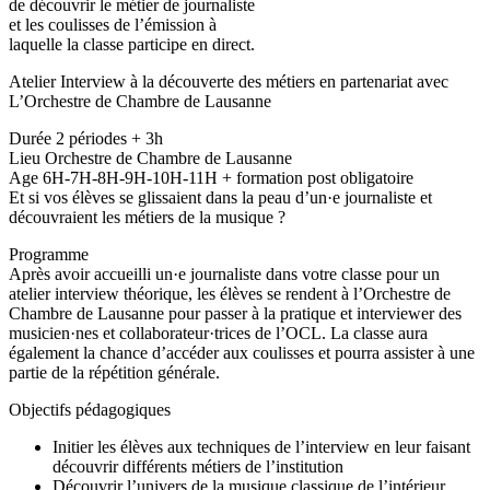
de découvrir le métier de journaliste
et les coulisses de l’émission à
laquelle la classe participe en direct.
Atelier Interview à la découverte des métiers en partenariat avec
L’Orchestre de Chambre de Lausanne
Durée 2 périodes + 3h
Lieu Orchestre de Chambre de Lausanne
Age 6H-7H-8H-9H-10H-11H + formation post obligatoire
Et si vos élèves se glissaient dans la peau d’un·e journaliste et
découvraient les métiers de la musique ?
Programme
Après avoir accueilli un·e journaliste dans votre classe pour un
atelier interview théorique, les élèves se rendent à l’Orchestre de
Chambre de Lausanne pour passer à la pratique et interviewer des
musicien·nes et collaborateur·trices de l’OCL. La classe aura
également la chance d’accéder aux coulisses et pourra assister à une
partie de la répétition générale.
Objectifs pédagogiques
Initier les élèves aux techniques de l’interview en leur faisant
découvrir différents métiers de l’institution
Découvrir l’univers de la musique classique de l’intérieur