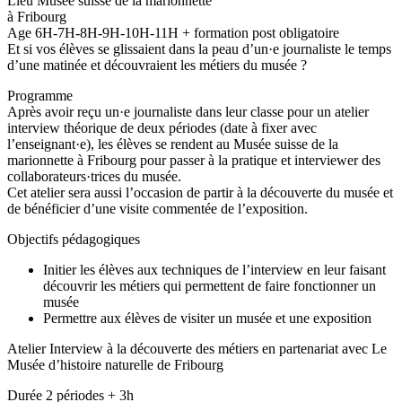
Lieu Musée suisse de la marionnette
à Fribourg
Age 6H-7H-8H-9H-10H-11H + formation post obligatoire
Et si vos élèves se glissaient dans la peau d’un·e journaliste le temps
d’une matinée et découvraient les métiers du musée ?
Programme
Après avoir reçu un·e journaliste dans leur classe pour un atelier
interview théorique de deux périodes (date à fixer avec
l’enseignant·e), les élèves se rendent au Musée suisse de la
marionnette à Fribourg pour passer à la pratique et interviewer des
collaborateurs·trices du musée.
Cet atelier sera aussi l’occasion de partir à la découverte du musée et
de bénéficier d’une visite commentée de l’exposition.
Objectifs pédagogiques
Initier les élèves aux techniques de l’interview en leur faisant
découvrir les métiers qui permettent de faire fonctionner un
musée
Permettre aux élèves de visiter un musée et une exposition
Atelier Interview à la découverte des métiers en partenariat avec Le
Musée d’histoire naturelle de Fribourg
Durée 2 périodes + 3h