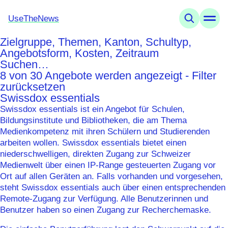
UseTheNews
Zielgruppe, Themen, Kanton, Schultyp,
Themen
Angebotsform, Kosten, Zeitraum
Angebote
Suchen…
Wissen
8 von 30 Angebote werden angezeigt - Filter
Agenda
zurücksetzen
Swissdox essentials
Swissdox essentials ist ein Angebot für Schulen,
UseTheNews
Bildungsinstitute und Bibliotheken, die am Thema
Organisation
Medienkompetenz mit ihren Schülern und Studierenden
Partnerschaften
arbeiten wollen. Swissdox essentials bietet einen
niederschwelligen, direkten Zugang zur Schweizer
Medienwelt über einen IP-Range gesteuerten Zugang vor
Ort auf allen Geräten an. Falls vorhanden und vorgesehen,
steht Swissdox essentials auch über einen entsprechenden
Remote-Zugang zur Verfügung. Alle Benutzerinnen und
Benutzer haben so einen Zugang zur Recherchemaske.