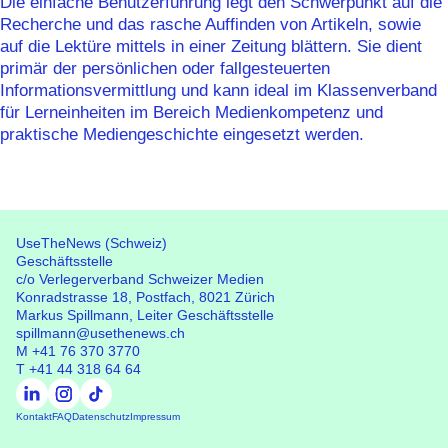
Die einfache Benutzerführung legt den Schwerpunkt auf die
Recherche und das rasche Auffinden von Artikeln, sowie
auf die Lektüre mittels in einer Zeitung blättern. Sie dient
primär der persönlichen oder fallgesteuerten
Informationsvermittlung und kann ideal im Klassenverband
für Lerneinheiten im Bereich Medienkompetenz und
praktische Mediengeschichte eingesetzt werden.
UseTheNews (Schweiz)
Geschäftsstelle
c/o Verlegerverband Schweizer Medien
Konradstrasse 18, Postfach, 8021 Zürich
UseTheNews (Schweiz)
Markus Spillmann, Leiter Geschäftsstelle
Geschäftsstelle
spillmann@usethenews.ch
c/o Verlegerverband Schweizer Medien
M
+41 76 370 3770
Konradstrasse 18, Postfach, 8021 Zürich
T
+41 44 318 64 64
Kontakt
FAQ
Datenschutz
Impressum
Kontakt
FAQ
Datenschutz
Impressum