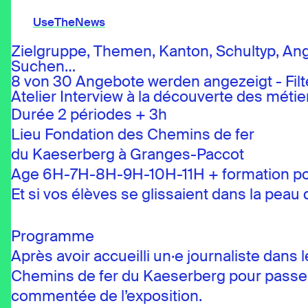
UseTheNews
Zielgruppe, Themen, Kanton, Schultyp, An
Suchen…
Themen
8 von 30 Angebote werden angezeigt - Fil
Angebote
Atelier Interview à la découverte des mét
Wissen
Agenda
Durée 2 périodes + 3h
Lieu Fondation des Chemins de fer
du Kaeserberg à Granges-Paccot
UseTheNews
Age 6H-7H-8H-9H-10H-11H + formation pos
Organisation
Et si vos élèves se glissaient dans la peau
Partnerschaften
Programme
Après avoir accueilli un·e journaliste dans 
Chemins de fer du Kaeserberg pour passer à 
commentée de l’exposition.