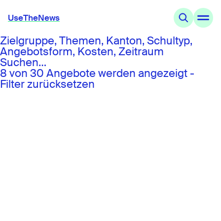
UseTheNews
Zielgruppe, Themen, Kanton, Schultyp,
Themen
Angebotsform, Kosten, Zeitraum
Angebote
Suchen…
Wissen
8 von 30 Angebote werden angezeigt -
Agenda
Filter zurücksetzen
UseTheNews
Organisation
Partnerschaften