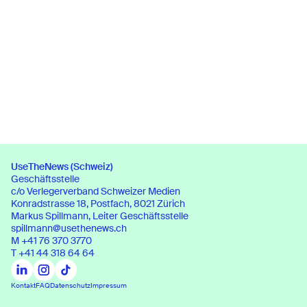
UseTheNews (Schweiz)
Geschäftsstelle
c/o Verlegerverband Schweizer Medien
Konradstrasse 18, Postfach, 8021 Zürich
UseTheNews (Schweiz)
Markus Spillmann, Leiter Geschäftsstelle
Geschäftsstelle
spillmann@usethenews.ch
c/o Verlegerverband Schweizer Medien
M
+41 76 370 3770
Konradstrasse 18, Postfach, 8021 Zürich
T
+41 44 318 64 64
Kontakt
FAQ
Datenschutz
Impressum
Kontakt
FAQ
Datenschutz
Impressum