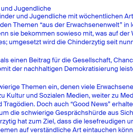
r und Jugendliche
 Kinder und Jugendliche mit wöchentlichen Ar
rden Themen “aus der Erwachsenenwelt” in l
n sie bekommen sowieso mit, was auf der We
es; umgesetzt wird die Chinderzytig seit nu
r als einen Beitrag für die Gesellschaft, Ch
mit der nachhaltigen Demokratisierung leist
wierige Themen ein, denen viele Erwachsene 
 zu Kultur und Sozialen Medien, weiter zu 
nd Tragödien. Doch auch “Good News” erhalte
 um die schwierige Gesprächshürde aus Sich
zytig hat zum Ziel, dass die lesefreudigen 
men auf verständliche Art eintauchen können