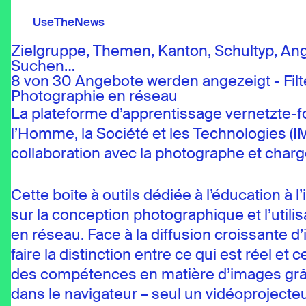
UseTheNews
Zielgruppe, Themen, Kanton, Schultyp, An
Suchen…
Thèmes
8 von 30 Angebote werden angezeigt - Fil
Offres
Photographie en réseau
Connaissances
Agenda
La plateforme d’apprentissage vernetzte-fot
l’Homme, la Société et les Technologies (I
collaboration avec la photographe et charg
UseTheNews
Organisation
Cette boîte à outils dédiée à l’éducation à l
Partenariats
sur la conception photographique et l’util
en réseau. Face à la diffusion croissante d
faire la distinction entre ce qui est réel et
des compétences en matière d’images grâce
dans le navigateur – seul un vidéoproject